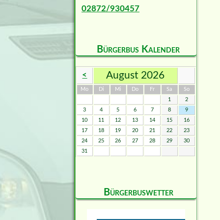
02872/930457
Bürgerbus Kalender
August 2026
<
ntag
enstag
ttwoch
nnerstag
eitag
mstag
nntag
Mo
Di
Mi
Do
Fr
Sa
So
1
2
3
4
5
6
7
8
9
10
11
12
13
14
15
16
17
18
19
20
21
22
23
24
25
26
27
28
29
30
31
Bürgerbuswetter