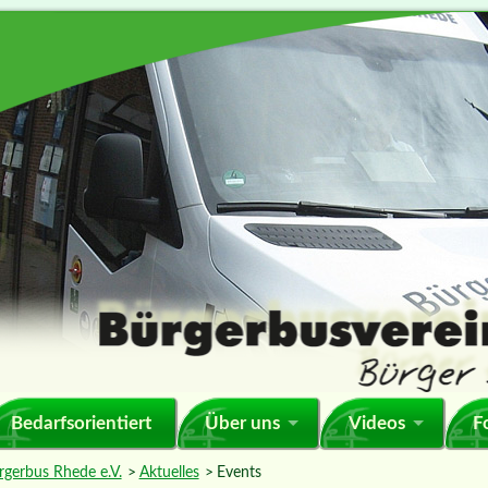
Bedarfsorientiert
Über uns
Videos
F
rgerbus Rhede e.V.
Aktuelles
Events