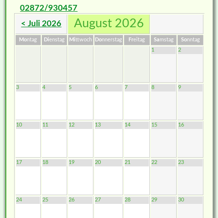
02872/930457
August 2026
< Juli 2026
Mo
ntag
Di
enstag
Mi
ttwoch
Do
nnerstag
Fr
eitag
Sa
mstag
So
nntag
1
2
3
4
5
6
7
8
9
10
11
12
13
14
15
16
17
18
19
20
21
22
23
24
25
26
27
28
29
30