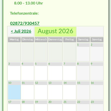
8.00 - 13.00 Uhr
Telefonzentrale:
02872/930457
August 2026
< Juli 2026
Mo
ntag
Di
enstag
Mi
ttwoch
Do
nnerstag
Fr
eitag
Sa
mstag
So
nntag
1
2
3
4
5
6
7
8
9
10
11
12
13
14
15
16
17
18
19
20
21
22
23