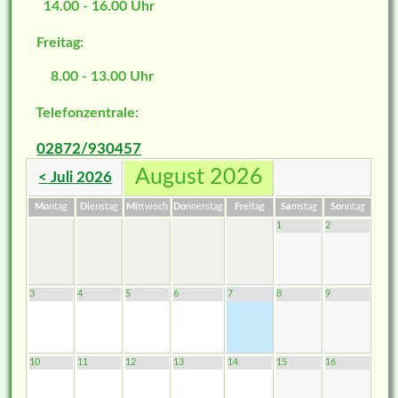
14.00 - 16.00 Uhr
Freitag:
8.00 - 13.00 Uhr
Telefonzentrale:
02872/930457
August 2026
< Juli 2026
Mo
ntag
Di
enstag
Mi
ttwoch
Do
nnerstag
Fr
eitag
Sa
mstag
So
nntag
1
2
3
4
5
6
7
8
9
10
11
12
13
14
15
16