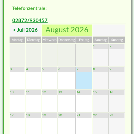
Telefonzentrale:
02872/930457
August 2026
< Juli 2026
Mo
ntag
Di
enstag
Mi
ttwoch
Do
nnerstag
Fr
eitag
Sa
mstag
So
nntag
1
2
3
4
5
6
7
8
9
10
11
12
13
14
15
16
17
18
19
20
21
22
23