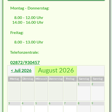
Montag - Donnerstag:
8.00 - 12.00 Uhr
14.00 - 16.00 Uhr
Freitag:
8.00 - 13.00 Uhr
Telefonzentrale:
02872/930457
August 2026
< Juli 2026
Mo
ntag
Di
enstag
Mi
ttwoch
Do
nnerstag
Fr
eitag
Sa
mstag
So
nntag
1
2
3
4
5
6
7
8
9