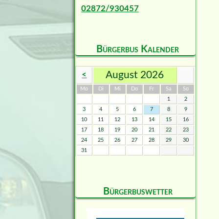
02872/930457
Bürgerbus Kalender
August 2026
<
ntag
enstag
ttwoch
nnerstag
eitag
mstag
nntag
Mo
Di
Mi
Do
Fr
Sa
So
1
2
3
4
5
6
7
8
9
10
11
12
13
14
15
16
17
18
19
20
21
22
23
24
25
26
27
28
29
30
31
Bürgerbuswetter