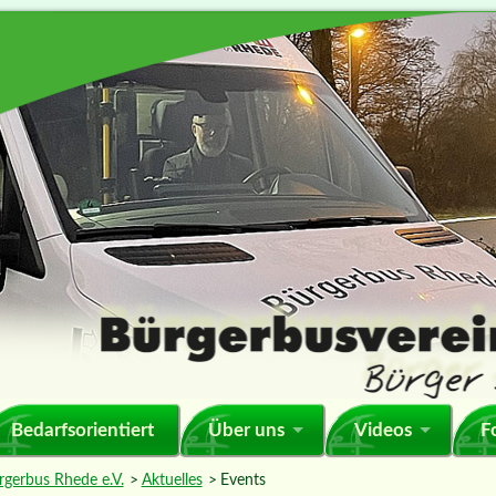
Bedarfsorientiert
Über uns
Videos
F
rgerbus Rhede e.V.
Aktuelles
Events