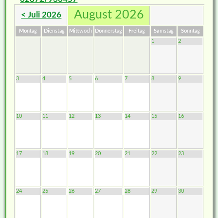
August 2026
< Juli 2026
Mo
ntag
Di
enstag
Mi
ttwoch
Do
nnerstag
Fr
eitag
Sa
mstag
So
nntag
1
2
3
4
5
6
7
8
9
10
11
12
13
14
15
16
17
18
19
20
21
22
23
24
25
26
27
28
29
30