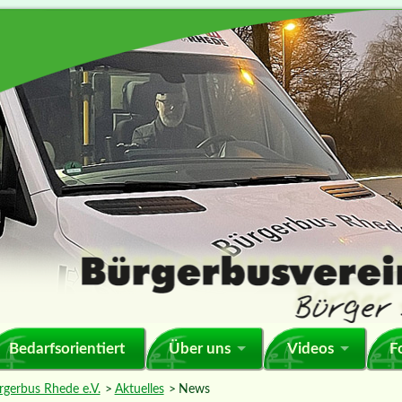
Bedarfsorientiert
Über uns
Videos
F
rgerbus Rhede e.V.
Aktuelles
News