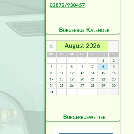
02872/930457
Bürgerbus Kalender
August 2026
<
ntag
enstag
ttwoch
nnerstag
eitag
mstag
nntag
Mo
Di
Mi
Do
Fr
Sa
So
1
2
3
4
5
6
7
8
9
10
11
12
13
14
15
16
17
18
19
20
21
22
23
24
25
26
27
28
29
30
31
Bürgerbuswetter