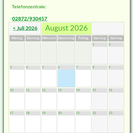
Telefonzentrale:
02872/930457
August 2026
< Juli 2026
Mo
ntag
Di
enstag
Mi
ttwoch
Do
nnerstag
Fr
eitag
Sa
mstag
So
nntag
1
2
3
4
5
6
7
8
9
10
11
12
13
14
15
16
17
18
19
20
21
22
23