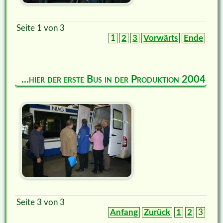
Seite 1 von 3
1
2
3
Vorwärts
Ende
...hier der erste Bus in der Produktion 2004
Seite 3 von 3
Anfang
Zurück
1
2
3