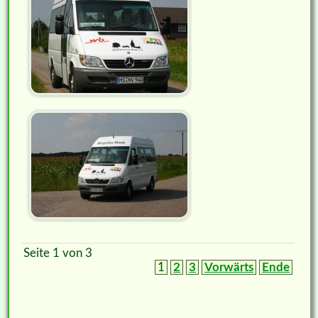
Seite 1 von 3
1
2
3
Vorwärts
Ende