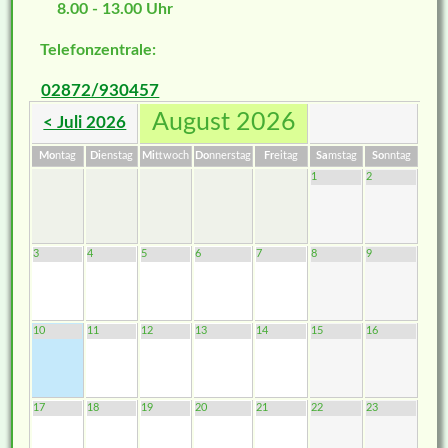
8.00 - 13.00 Uhr
Telefonzentrale:
02872/930457
August 2026
< Juli 2026
Mo
ntag
Di
enstag
Mi
ttwoch
Do
nnerstag
Fr
eitag
Sa
mstag
So
nntag
1
2
3
4
5
6
7
8
9
10
11
12
13
14
15
16
17
18
19
20
21
22
23