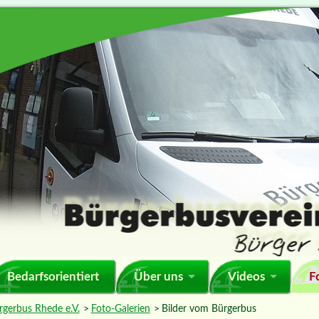
F
Bedarfsorientiert
Über uns
Videos
rgerbus Rhede e.V.
Foto-Galerien
Bilder vom Bürgerbus