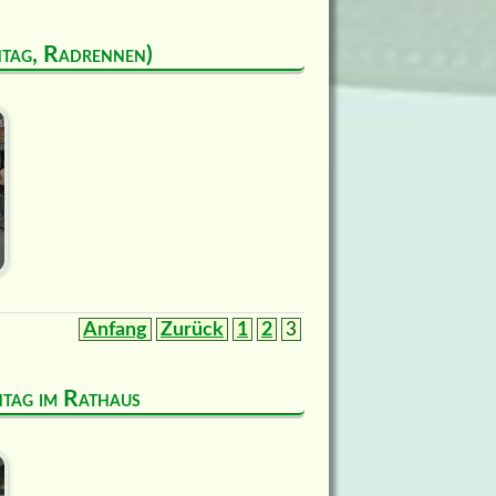
ntag, Radrennen)
Anfang
Zurück
1
2
3
entag im Rathaus