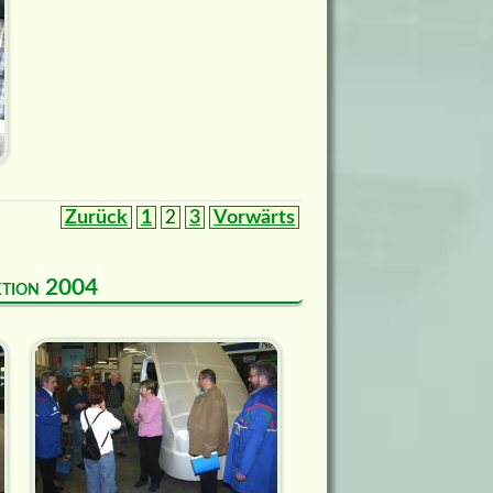
Zurück
1
2
3
Vorwärts
uktion 2004