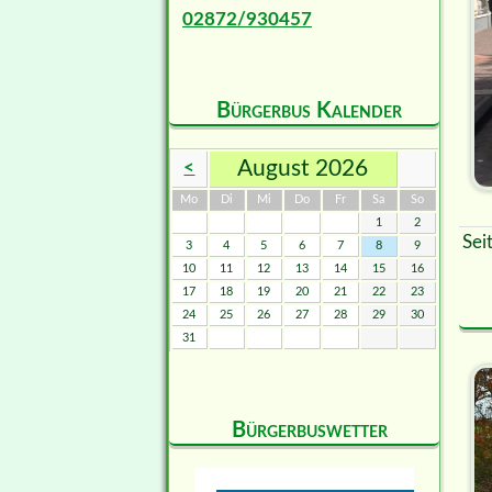
02872/930457
Bürgerbus Kalender
August 2026
<
ntag
enstag
ttwoch
nnerstag
eitag
mstag
nntag
Mo
Di
Mi
Do
Fr
Sa
So
1
2
Sei
3
4
5
6
7
8
9
10
11
12
13
14
15
16
17
18
19
20
21
22
23
24
25
26
27
28
29
30
31
Bürgerbuswetter