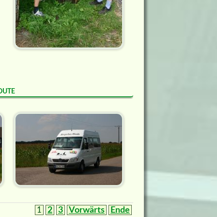
oute
1
2
3
Vorwärts
Ende