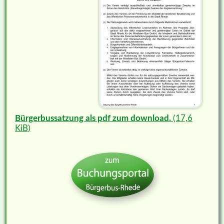
Bürgerbussatzung als pdf zum download.
(17,6
KiB)