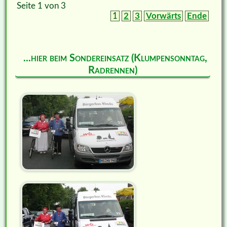
Seite 1 von 3
1
2
3
Vorwärts
Ende
...hier beim Sondereinsatz (Klumpensonntag,
Radrennen)