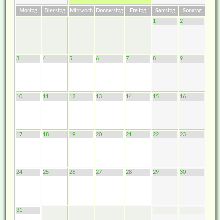
Mo
ntag
Di
enstag
Mi
ttwoch
Do
nnerstag
Fr
eitag
Sa
mstag
So
nntag
1
2
3
4
5
6
7
8
9
10
11
12
13
14
15
16
17
18
19
20
21
22
23
24
25
26
27
28
29
30
31