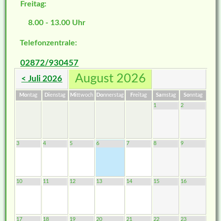
Freitag:
8.00 - 13.00 Uhr
Telefonzentrale:
02872/930457
August 2026
< Juli 2026
Mo
ntag
Di
enstag
Mi
ttwoch
Do
nnerstag
Fr
eitag
Sa
mstag
So
nntag
1
2
3
4
5
6
7
8
9
10
11
12
13
14
15
16
17
18
19
20
21
22
23