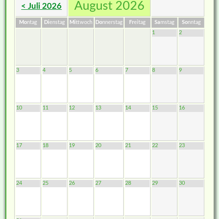
August 2026
< Juli 2026
Mo
ntag
Di
enstag
Mi
ttwoch
Do
nnerstag
Fr
eitag
Sa
mstag
So
nntag
1
2
3
4
5
6
7
8
9
10
11
12
13
14
15
16
17
18
19
20
21
22
23
24
25
26
27
28
29
30